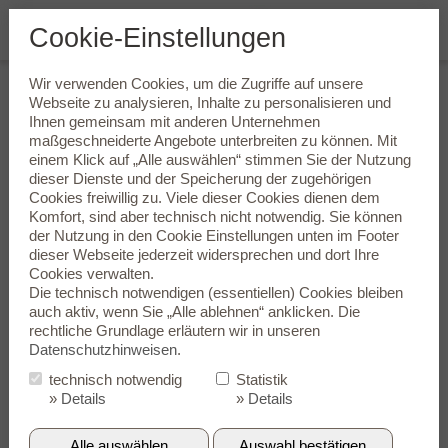
Cookie-Einstellungen
Wir verwenden Cookies, um die Zugriffe auf unsere
Hinter-dem-Ohr-Geräte (HdO)
Webseite zu analysieren, Inhalte zu personalisieren und
Ihnen gemeinsam mit anderen Unternehmen
maßgeschneiderte Angebote unterbreiten zu können. Mit
Hinter dem Ohr getragene Hörgeräte eignen sich für nahezu
einem Klick auf „Alle auswählen“ stimmen Sie der Nutzung
jede Art von Hörproblem. In der Ausführung gibt es einen ganz
dieser Dienste und der Speicherung der zugehörigen
wesentlichen Unterschied: Bei Hörgeräten mit intern
Cookies freiwillig zu. Viele dieser Cookies dienen dem
integriertem Schallwandler, auch kurz „Hörer“ genannt, spricht
Komfort, sind aber technisch nicht notwendig. Sie können
man von klassischen Hinter-dem-Ohr-Geräten. Bei Hörgeräten
der Nutzung in den
Cookie Einstellungen
unten im Footer
mit offener Versorgung – erkennbar an einer dünnen
dieser Webseite jederzeit widersprechen und dort Ihre
Kabelleitung und dem ausgelagerten Schallwandler – sind die
Cookies verwalten.
Begriffe Mini-HdO-Gerät oder auch Ex-Hörer-
Die technisch notwendigen (essentiellen) Cookies bleiben
Gerät gebräuchlich.
auch aktiv, wenn Sie „Alle ablehnen“ anklicken. Die
Beide Varianten bieten Ihnen als Hörgeräteträger spezifische
rechtliche Grundlage erläutern wir in unseren
Vorteile. Welches Hinter-dem-Ohr-Gerät optimal für Ihre
Datenschutzhinweisen
.
individuelle Hörversorgung ist, besprechen wir gern in aller
technisch notwendig
Statistik
Ruhe ganz persönlich mit Ihnen.
»
Details
»
Details
Klassische Hinter-dem-Ohr-Geräte
Alle auswählen
Auswahl bestätigen